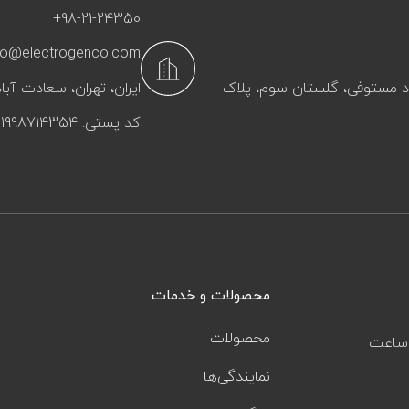
+98-21-24350
fo@electrogenco.com
آباد مستوفی، گلستان سوم، پلاک
ایران، تهران، سعادت‌ آباد
کد پستی: 1998714354
محصولات و خدمات
محصولات
ز ساعت
نمایندگی‌ها