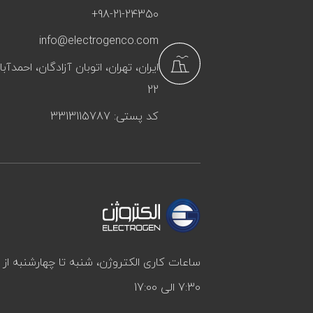
+98-21-24350
info@electrogenco.com
ایران، تهران، اتوبان آزادگان، احمد
22
کد پستی: 3313115787
ساعات کاری الکتروژن، شنبه تا چهارشنبه ا
7:30 الی 17:00