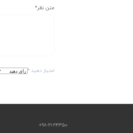
متن نظر
*
امتیاز دهید
*
+98-21-24350