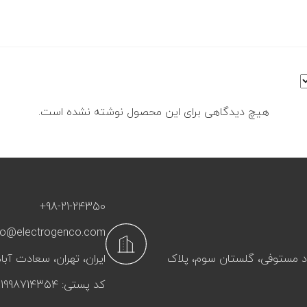
هیچ دیدگاهی برای این محصول نوشته نشده است.
+98-21-24350
fo@electrogenco.com
آباد مستوفی، گلستان سوم، پلاک
ایران، تهران، سعادت‌ آباد
کد پستی: 1998714354