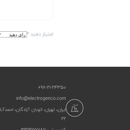
امتیاز دهید
*
+98-21-24350
info@electrogenco.com
ایران، تهران، اتوبان آزادگان، احمد
22
کد پستی: 3313115787