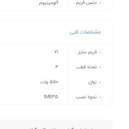
جنس فریم
آلومینیوم
مشخصات فنی
فریم سایز
71
تعداد قطب
4
توان
550 وات
نحوه نصب
IMB35