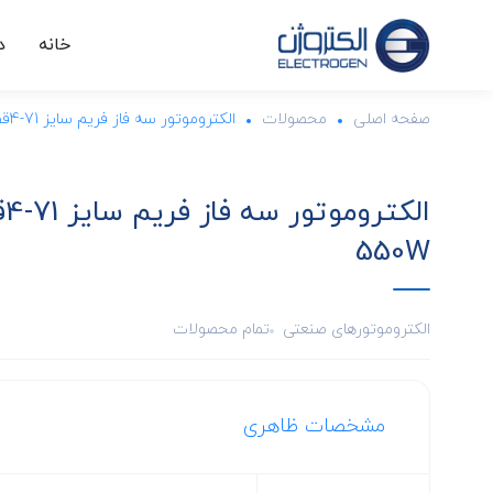
خانه
د
صفحه اصلی
محصولات
الکتروموتور سه فاز فریم سایز 71-4قطب-IMB35-550W
550W
الکتروموتورهای صنعتی
تمام محصولات
مشخصات ظاهری