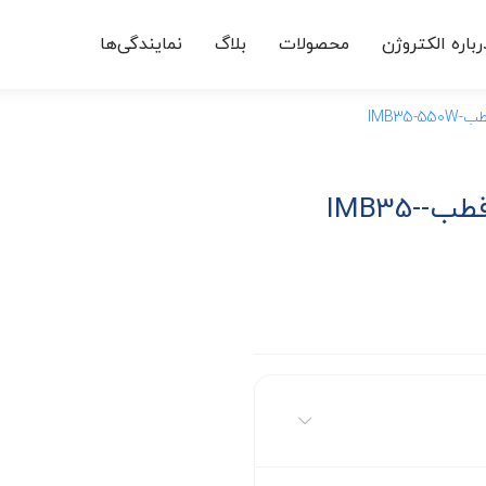
رباره الکتروژن
محصولات
بلاگ
نمایندگی‌ها
الکتروموتور سه فاز فریم سایز 71-4قطب-IMB35-