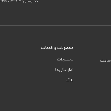
کد پستی: 1998714354
محصولات و خدمات
محصولات
ز ساعت
نمایندگی‌ها
بلاگ