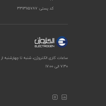
کد پستی: 3313115787
ساعات کاری الکتروژن، شنبه تا چهارشنبه ا
7:30 الی 17:00