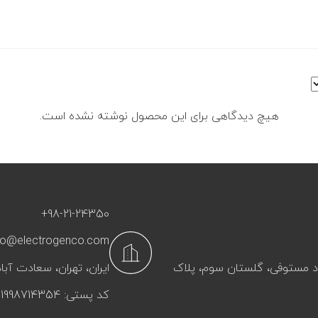
هیچ دیدگاهی برای این محصول نوشته نشده است.
+98-21-24350
fo@electrogenco.com
آباد مستوفی، گلستان سوم، پلاک
ایران، تهران، سعادت‌ آباد
کد پستی: 1998714354