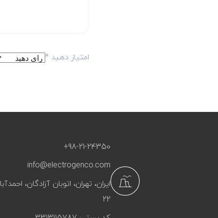
امتیاز دهید
*
+98-21-24350
info@electrogenco.com
ایران، تهران، اتوبان آزادگان، احمد
22
کد پستی: 3313115787