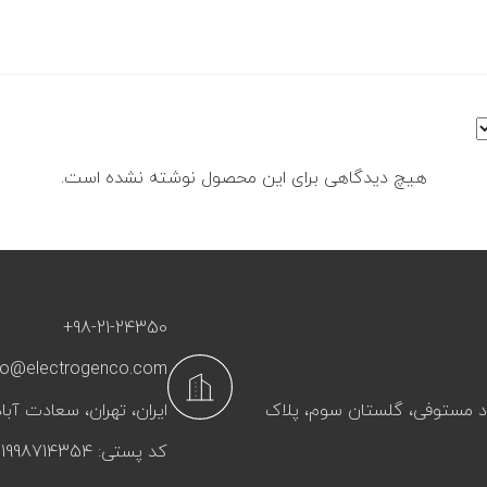
هیچ دیدگاهی برای این محصول نوشته نشده است.
+98-21-24350
fo@electrogenco.com
آباد مستوفی، گلستان سوم، پلاک
ایران، تهران، سعادت‌ آباد
کد پستی: 1998714354