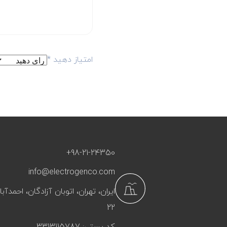
امتیاز دهید
*
+98-21-24350
info@electrogenco.com
ایران، تهران، اتوبان آزادگان، احمد
22
کد پستی: 3313115787