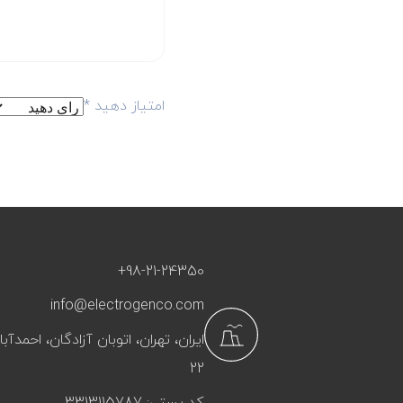
امتیاز دهید
*
+98-21-24350
info@electrogenco.com
ایران، تهران، اتوبان آزادگان، احمد
22
کد پستی: 3313115787