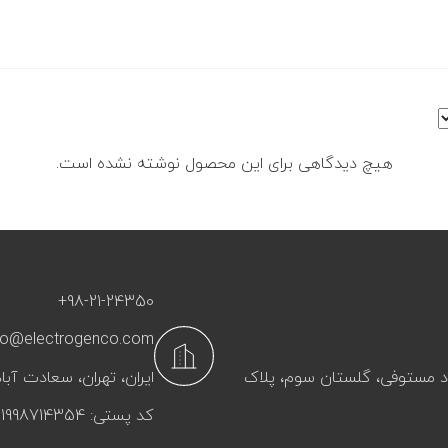
هیچ دیدگاهی برای این محصول نوشته نشده است.
+98-21-24350
fo@electrogenco.com
آباد مستوفی، گلستان سوم، پلاک
ایران، تهران، سعادت‌ آباد
کد پستی: 1998714354