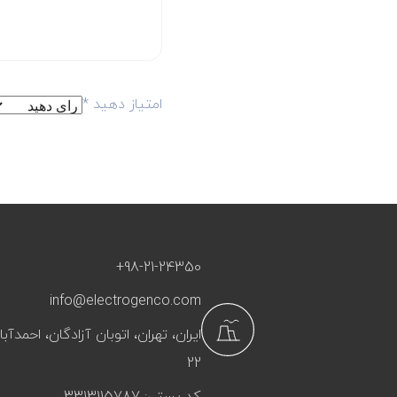
امتیاز دهید
*
+98-21-24350
info@electrogenco.com
ایران، تهران، اتوبان آزادگان، احمد
22
کد پستی: 3313115787