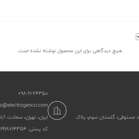
هیچ دیدگاهی برای این محصول نوشته نشده است.
+98-21-24350
fo@electrogenco.com
آباد مستوفی، گلستان سوم، پلاک
ایران، تهران، سعادت‌ آباد
کد پستی: 1998714354