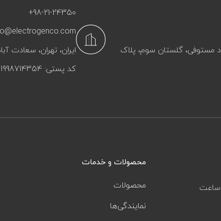
+98-21-24350
fo@electrogenco.com
آباد مستوفی، گلستان سوم، پلاک
ایران، تهران، سعادت‌ آباد
کد پستی: 1998714354
محصولات و خدمات
محصولات
ز ساعت
نمایندگی‌ها