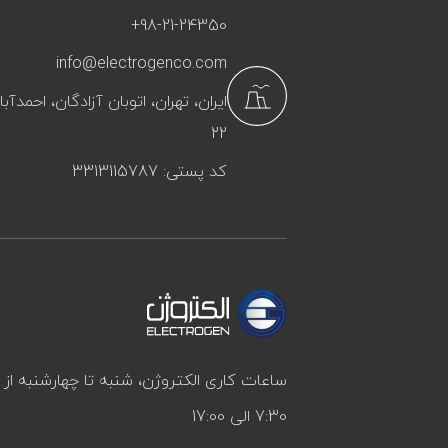
+98-21-24350
info@electrogenco.com
ایران، تهران، اتوبان آزادگان، احمد
22
کد پستی: 3313115787
ساعات کاری الکتروژن، شنبه تا چهارشنبه ا
7:30 الی 17:00