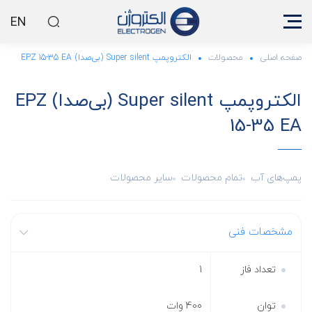
EN
صفحه اصلی
محصولات
الکتروپمپ Super silent (بی‌صدا) EPZ 15-35 EA
الکتروپمپ Super silent (بی‌صدا) EPZ
15-35 EA
پمپ‌های آب
تمام محصولات
سایر محصولات
مشخصات فنی
تعداد فاز
1
توان
400 وات